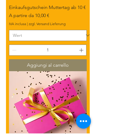
Einkaufsgutschein Muttertag ab 10 €
Prezzo scontato
A partire da
10,00 €
IVA inclusa
|
zzgl. Versand Lieferung
Aggiungi al carrello