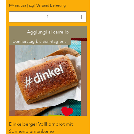
,
IVA inclusa
|
zzgl. Versand Lieferung
6
0
€
p
e
Aggiungi al carrello
r
6
Donnerstag bis Sonntag erhält
5
G
r
a
m
m
i
Dinkelberger Vollkornbrot mit
Sonnenblumenkerne