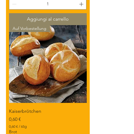
€
p
e
Aggiungi al carrello
r
6
Auf Vorbestellung
5
G
r
a
m
m
i
Kaiserbrötchen
Prezzo
0,60 €
0,60 €
/
65g
0
Brot