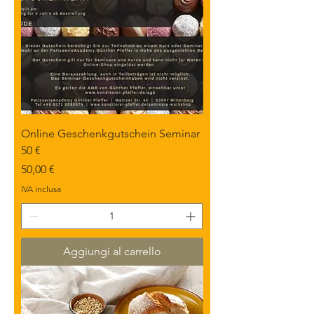
Online Geschenkgutschein Seminar
50 €
Prezzo
50,00 €
IVA inclusa
Aggiungi al carrello