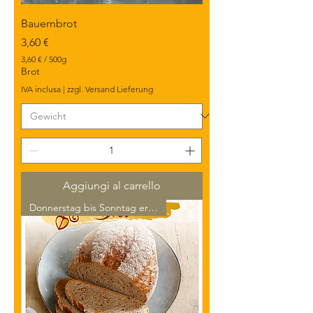
Bauernbrot
Prezzo
3,60 €
3,60 €
/
500g
3
Brot
,
IVA inclusa
|
zzgl. Versand Lieferung
6
0
€
p
e
r
5
0
Aggiungi al carrello
0
G
Donnerstag bis Sonntag erhält
r
a
m
m
i