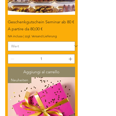
Geschenkgutschein Seminar ab 80 €
Prezzo scontato
A partire da
80,00 €
IVA inclusa
|
zzgl. Versand Lieferung
Aggiungi al carrello
Neuheiten