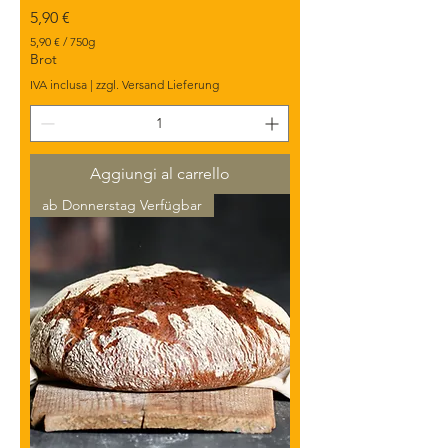
Prezzo
5,90 €
5,90 €
/
750g
5
Brot
,
IVA inclusa
|
zzgl. Versand Lieferung
9
0
€
p
e
Aggiungi al carrello
r
7
ab Donnerstag Verfügbar
5
0
G
r
a
m
m
i