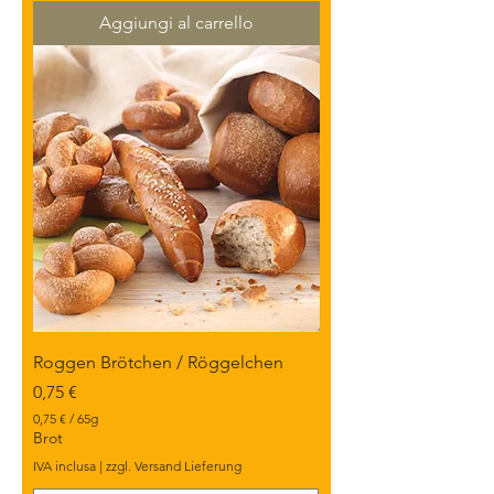
p
e
Aggiungi al carrello
r
7
5
0
G
r
a
m
m
i
Roggen Brötchen / Röggelchen
Prezzo
0,75 €
0,75 €
/
65g
0
Brot
,
IVA inclusa
|
zzgl. Versand Lieferung
7
5