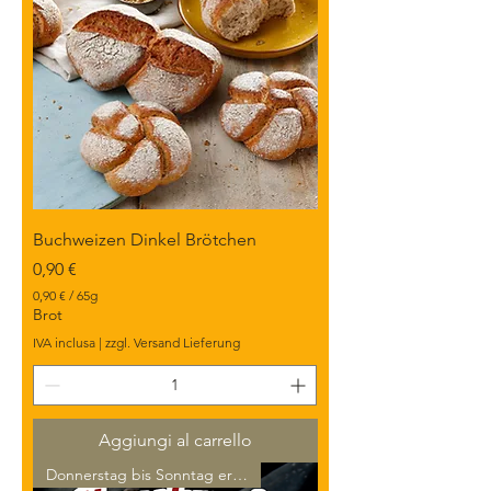
Buchweizen Dinkel Brötchen
Prezzo
0,90 €
0,90 €
/
65g
0
Brot
,
IVA inclusa
|
zzgl. Versand Lieferung
9
0
€
p
e
Aggiungi al carrello
r
6
Donnerstag bis Sonntag erhält
5