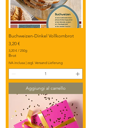
Buchweizen-Dinkel Vollkornbrot
Prezzo
3,20 €
3,20 €
/
250g
3
Brot
,
IVA inclusa
|
zzgl. Versand Lieferung
2
0
€
p
e
Aggiungi al carrello
r
2
5
0
G
r
a
m