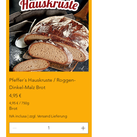
G
r
a
m
m
i
Pfeffer´s Hauskruste / Roggen-
Dinkel-Malz Brot
Prezzo
4,95 €
4,95 €
/
750g
4
Brot
,
IVA inclusa
|
zzgl. Versand Lieferung
9
5
€