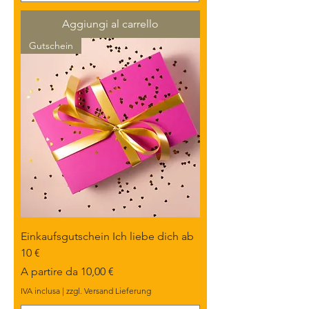
p
e
r
Aggiungi al carrello
1
0
Gutschein
G
r
a
m
m
i
Einkaufsgutschein Ich liebe dich ab
10 €
Prezzo scontato
A partire da
10,00 €
IVA inclusa
|
zzgl. Versand Lieferung