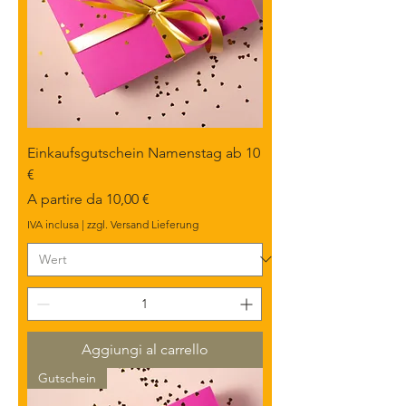
m
i
Einkaufsgutschein Namenstag ab 10
€
Prezzo scontato
A partire da
10,00 €
IVA inclusa
|
zzgl. Versand Lieferung
Aggiungi al carrello
Gutschein