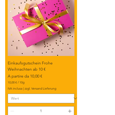
Einkaufsgutschein Frohe
Weihnachten ab 10 €
Prezzo scontato
A partire da
10,00 €
10,00 €
/
10g
1
IVA inclusa
|
zzgl. Versand Lieferung
0
,
0
0
€