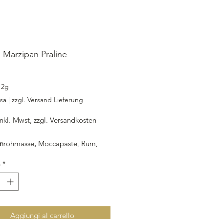
Marzipan Praline
ezzo
12g
usa
|
zzgl. Versand Lieferung
inkl. Mwst, zzgl. Versandkosten
n
rohmasse
,
Moccapaste, Rum,
nvertin,
à
*
: Bitterkuvertüre, Mocabohne
/ Lieferung /Abholung vor Ort
Aggiungi al carrello