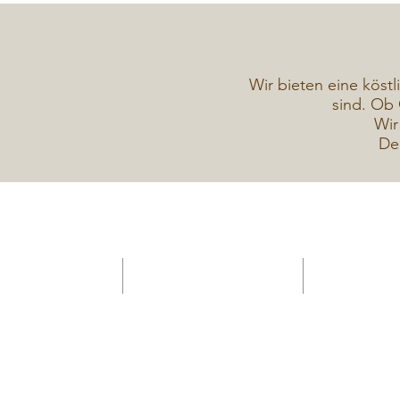
Wir bieten eine köstl
sind. Ob 
Wir
De
HOME -Konditorei
Verkaufsanhänger Gelateria
Torten Galerie