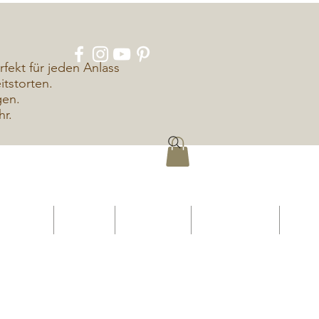
rfekt für jeden Anlass
tstorten.
gen.
hr.
ÜBER UNS
KONTAKT
IMPRESSUM
DATENSCHUTZ
More