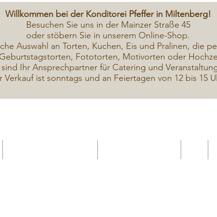
Willkommen bei der Konditorei Pfeffer in Miltenberg!
Besuchen Sie uns in der Mainzer Straße 45
oder stöbern Sie in unserem Online-Shop.
iche A
uswahl an Torten, Kuchen, Eis und Pralinen, die pe
Geburtstagstorten, Fototorten, Motivorten oder Hochzei
 sind Ihr Ansprechpartner für Catering und Veranstaltun
r Verkauf ist sonntags und an Feiertagen von 12 bis 15 U
Geschenkekarte Gutschein
Seminar Online buchen
Shop
Seminare / Backkurse Termine
Torten Bilder