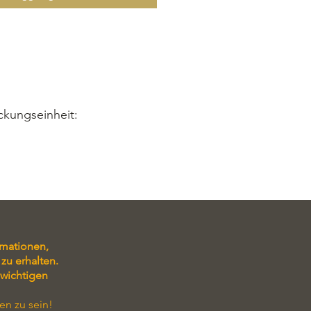
ckungseinheit:
rmationen,
zu erhalten.
 wichtigen
en zu sein!