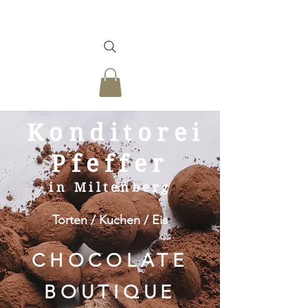
Konditorei
Pfeffer
in Miltenberg
Torten / Kuchen / Eis
CHOCOLATE
BOU
TIQUE