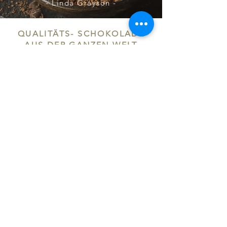
- Linda Grayson -
QUALITÄTS- SCHOKOLADE
AUS DER GANZEN WELT
Entdecken Sie unsere exquisite
Auswahl an Schokoladen,
die ausschließlich aus
ausgesuchter Edelschokolade
oder Grand-Crue-Schokolade
besteht.
Unsere Produkte enthalten nur
reine Kakaobutter und stammen
von sorgfältig ausgewählten
Lieferanten, die höchste
Qualitätsstandards gewährleisten.