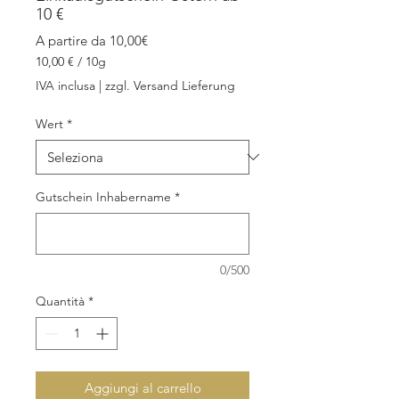
10 €
Prezzo scontato
A partire da
10,00€
10,00 €
/
10g
10,00 €
IVA inclusa
|
zzgl. Versand Lieferung
ogni
10
Wert
*
Grammi
Gutschein Inhabername
*
0/500
Quantità
*
Aggiungi al carrello