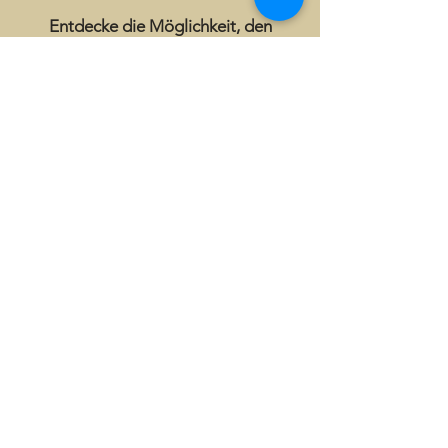
Entdecke die Möglichkeit, den
Gaumen unserer Kunden zu
verwöhnen!
Setze deine Kreativität und
Fachkompetenz ein und arbeite mit
Freude in unserem Handwerksbetrieb.
Erlebe die Anerkennung und
W
ertschätzung unserer zufriedenen
Kunden.
Ist das etwas für dich?
Dann bewirb dich gleich hier unten im
Bewerbungsformular!
Abonnieren Sie unseren
Newsletter, um die neuesten
Informationen, Angebote und
spannende Neuigkeiten direkt in
Ihr Postfach zu erhalten. Bleiben
Sie immer auf Laufenden und
verpassen Sie keine wichtigen