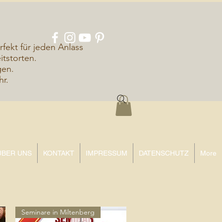
rfekt für jeden Anlass
tstorten.
gen.
hr.
ÜBER UNS
KONTAKT
IMPRESSUM
DATENSCHUTZ
More
Seminare in Miltenberg