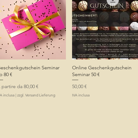
Vista rapida
Vista rapida
eschenkgutschein Seminar
Online Geschenkgutschein
b 80 €
Seminar 50 €
rezzo scontato
Prezzo
 partire da
80,00 €
50,00 €
A inclusa
|
zzgl. Versand Lieferung
IVA inclusa