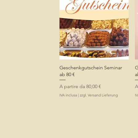
Vista rapida
Geschenkgutschein Seminar
G
ab 80 €
a
Prezzo scontato
P
A partire da
80,00 €
A
IVA inclusa
|
zzgl. Versand Lieferung
IV