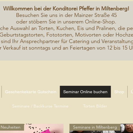
Willkommen bei der Konditorei Pfeffer in Miltenberg!
Besuchen Sie uns in der Mainzer Straße 45
oder stöbern Sie in unserem Online-Shop.
iche A
uswahl an Torten, Kuchen, Eis und Pralinen, die pe
Geburtstagstorten, Fototorten, Motivorten oder Hochzei
 sind Ihr Ansprechpartner für Catering und Veranstaltun
r Verkauf ist sonntags und an Feiertagen von 12 bis 15 U
Geschenkekarte Gutschein
Seminar Online buchen
Shop
Seminare / Backkurse Termine
Torten Bilder
Neuheiten
Seminare in Miltenberg