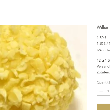
William
Pr
1,50 €
1,50 €
/
1,50 €
IVA incl
ogni
12
12 g 1 S
Grammi
Versand
Zutaten:
Kuvertü
Quantit
Williams