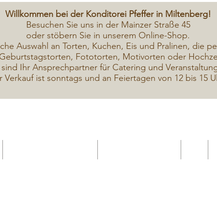
Willkommen bei der Konditorei Pfeffer in Miltenberg!
Besuchen Sie uns in der Mainzer Straße 45
oder stöbern Sie in unserem Online-Shop.
iche A
uswahl an Torten, Kuchen, Eis und Pralinen, die pe
Geburtstagstorten, Fototorten, Motivorten oder Hochzei
 sind Ihr Ansprechpartner für Catering und Veranstaltun
r Verkauf ist sonntags und an Feiertagen von 12 bis 15 U
Geschenkekarte Gutschein
Seminar Online buchen
Shop
Seminare / Backkurse Termine
Torten Bilder