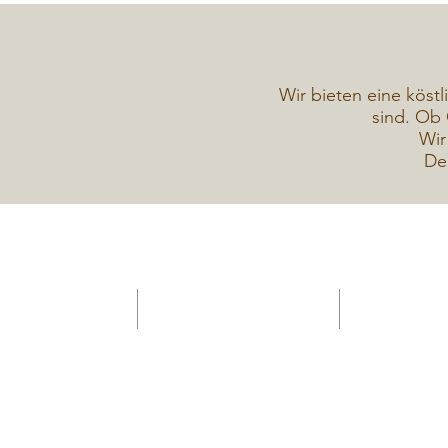
Wir bieten eine köstl
sind. Ob 
Wir
De
HOME -Konditorei
Verkaufsanhänger Gelateria
Torten Galerie