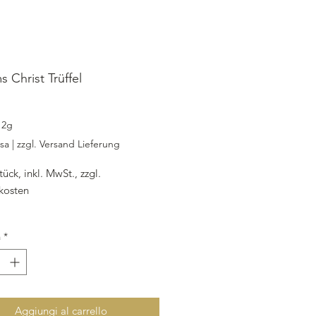
s Christ Trüffel
ezzo
12g
usa
|
zzgl. Versand Lieferung
tück, inkl. MwSt., zzgl.
kosten
re weiß,
Sahne
,
Butter
,
Glykose
,
à
*
 Christ Birne 50%, Sorbitol
Aggiungi al carrello