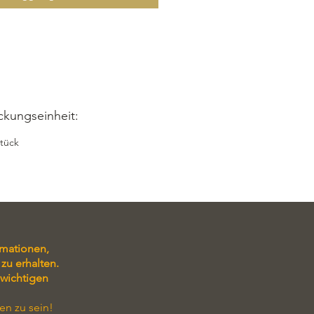
ckungseinheit:
Stück
rmationen,
zu erhalten.
 wichtigen
en zu sein!