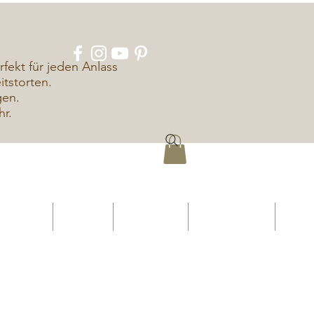
rfekt für jeden Anlass
tstorten.
gen.
hr.
ÜBER UNS
KONTAKT
IMPRESSUM
DATENSCHUTZ
More