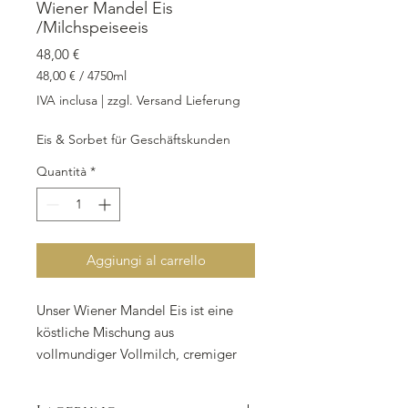
Wiener Mandel Eis
/Milchspeiseeis
Prezzo
48,00 €
48,00 €
/
4750ml
48,00 €
IVA inclusa
|
zzgl. Versand Lieferung
ogni
4750
Eis & Sorbet für Geschäftskunden
Millilitri
Quantità
*
Aggiungi al carrello
Unser Wiener Mandel Eis ist eine 
köstliche Mischung aus 
vollmundiger Vollmilch, cremiger 
Sahne und knackigem Mandelmark 
aus gebrannten Mandeln. Dieses 