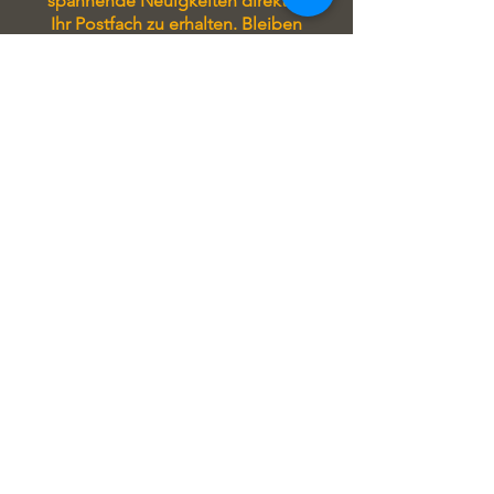
spannende Neuigkeiten direkt in
Ihr Postfach zu erhalten. Bleiben
Sie immer auf Laufenden und
verpassen Sie keine wichtigen
Updates!
Tragen Sie sich in unseren
Newsletter ein, um stets auf
Laufenden zu sein! Sie erhalten
exklusive Angebote, aktuelle
Informationen zu unseren
Seminaren und attraktive Rabatte
direkt in Ihrem Postfach.
Verpassen Sie keine Gelegenheit
und profitieren Sie von unseren
regelmäßigen Updates!