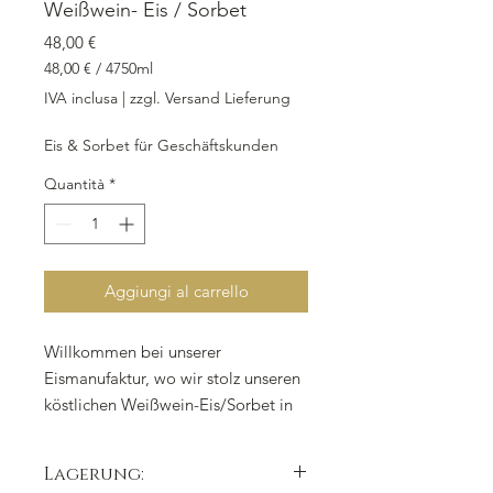
Weißwein- Eis / Sorbet
Prezzo
48,00 €
48,00 €
/
4750ml
48,00 €
IVA inclusa
|
zzgl. Versand Lieferung
ogni
4750
Eis & Sorbet für Geschäftskunden
Millilitri
Quantità
*
Aggiungi al carrello
Willkommen bei unserer
Eismanufaktur, wo wir stolz unseren
köstlichen Weißwein-Eis/Sorbet in
einer praktischen Kunststoffbox von
4.750 ml präsentieren. Unser
Lagerung:
erfrischendes Produkt ist ideal für