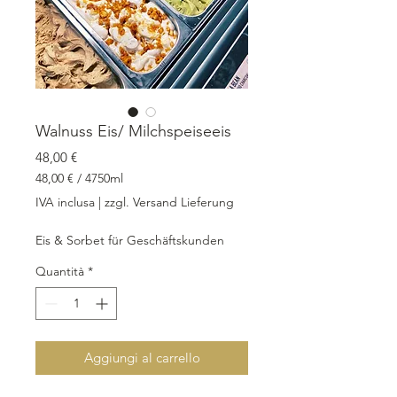
Walnuss Eis/ Milchspeiseeis
Prezzo
48,00 €
48,00 €
/
4750ml
48,00 €
IVA inclusa
|
zzgl. Versand Lieferung
ogni
4750
Eis & Sorbet für Geschäftskunden
Millilitri
Quantità
*
Aggiungi al carrello