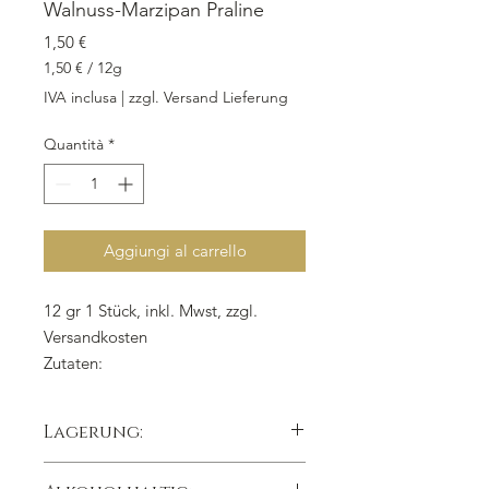
Walnuss-Marzipan Praline
Prezzo
1,50 €
1,50 €
/
12g
1,50 €
IVA inclusa
|
zzgl. Versand Lieferung
ogni
12
Quantità
*
Grammi
Aggiungi al carrello
12 gr 1 Stück, inkl. Mwst, zzgl.
Versandkosten
Zutaten:
Marzipan, Walnuß,
Zucker, Arrak,
Invertin, Überzug: Bitterkuvertüre
Lagerung:
kühl trocken lichtgeschützt lagern,