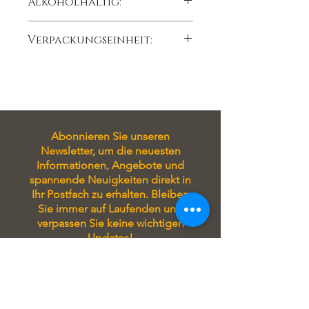
Alkoholhaltig:
Lagertemperatur 15°C
Ja
Verpackungseinheit:
100 gr
Abonnieren Sie unseren
Newsletter, um die neuesten
Informationen, Angebote und
spannende Neuigkeiten direkt in
Ihr Postfach zu erhalten. Bleiben
Sie immer auf Laufenden und
verpassen Sie keine wichtigen
Updates!
Tragen Sie sich in unseren
Newsletter ein, um stets auf
Laufenden zu sein! Sie erhalten
exklusive Angebote, aktuelle