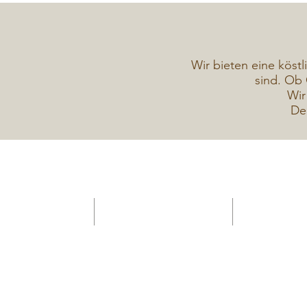
Wir bieten eine köstl
sind. Ob 
Wir
De
HOME -Konditorei
Verkaufsanhänger Gelateria
Torten Galerie