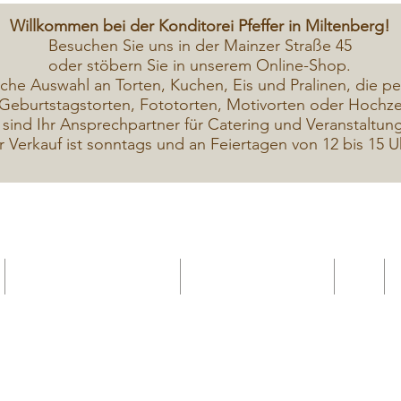
Willkommen bei der Konditorei Pfeffer in Miltenberg!
Besuchen Sie uns in der Mainzer Straße 45
oder stöbern Sie in unserem Online-Shop.
iche A
uswahl an Torten, Kuchen, Eis und Pralinen, die pe
Geburtstagstorten, Fototorten, Motivorten oder Hochzei
 sind Ihr Ansprechpartner für Catering und Veranstaltun
r Verkauf ist sonntags und an Feiertagen von 12 bis 15 U
Geschenkekarte Gutschein
Seminar Online buchen
Shop
Seminare / Backkurse Termine
Torten Bilder