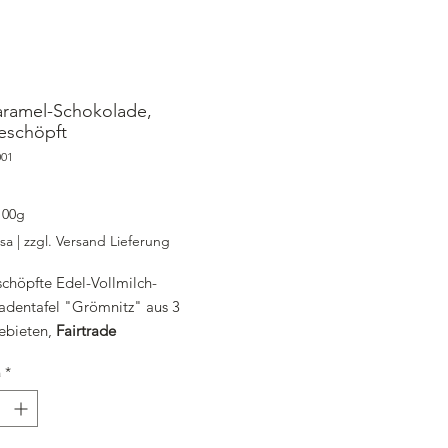
aramel-Schokolade,
eschöpft
001
ezzo
100g
usa
|
zzgl. Versand Lieferung
chöpfte Edel-Vollmilch-
adentafel "Grömnitz" aus 3
ebieten,
Fairtrade
inkl. Mwst, zzgl. Versandkosten
à
*
 Kakao
butter
, Voll
milch
pulver,
tor:
Soja
lecithin, natürlicher