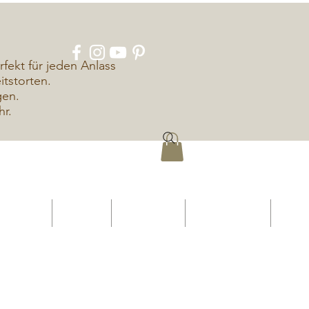
rfekt für jeden Anlass
tstorten.
gen.
hr.
ÜBER UNS
KONTAKT
IMPRESSUM
DATENSCHUTZ
More