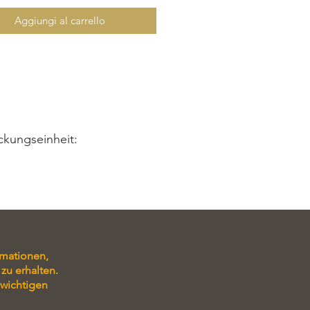
xtrakt.
ches Karamelöl,
Mandel
öl, Vitamin
Aggiungi al carrello
salz
uren von
Haselnüssen
und
n
enthalten
ckungseinheit:
rmationen,
zu erhalten.
 wichtigen