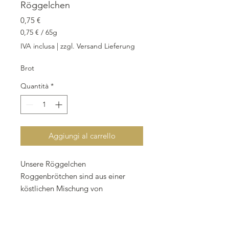
Röggelchen
Prezzo
0,75 €
0,75 €
/
65g
0,75 €
IVA inclusa
|
zzgl. Versand Lieferung
ogni
65
Brot
Grammi
Quantità
*
Aggiungi al carrello
Unsere Röggelchen
Roggenbrötchen sind aus einer
köstlichen Mischung von
Weizenmehl und Roggenmehl
hergestellt, die ihnen einen
einzigartigen Geschmack und eine