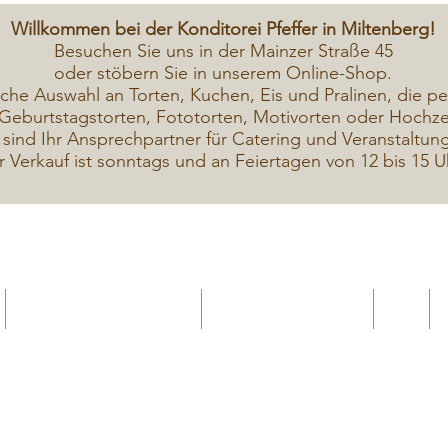
Willkommen bei der Konditorei Pfeffer in Miltenberg!
Besuchen Sie uns in der Mainzer Straße 45
oder stöbern Sie in unserem Online-Shop.
iche A
uswahl an Torten, Kuchen, Eis und Pralinen, die pe
Geburtstagstorten, Fototorten, Motivorten oder Hochzei
 sind Ihr Ansprechpartner für Catering und Veranstaltun
r Verkauf ist sonntags und an Feiertagen von 12 bis 15 U
Geschenkekarte Gutschein
Seminar Online buchen
Shop
Seminare / Backkurse Termine
Torten Bilder