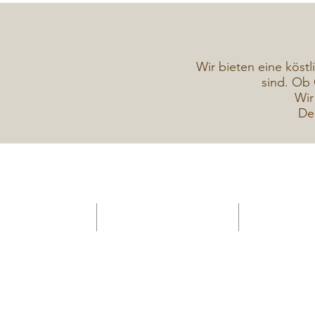
Wir bieten eine köstl
sind. Ob 
Wir
De
HOME -Konditorei
Verkaufsanhänger Gelateria
Torten Galerie