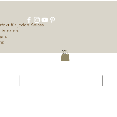
rfekt für jeden Anlass
tstorten.
gen.
hr.
ÜBER UNS
KONTAKT
IMPRESSUM
DATENSCHUTZ
More