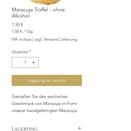
Maracuja Trüffel - ohne
Alkohol
Prezzo
1,50 €
1,50 €
/
12g
1,50 €
IVA inclusa
|
zzgl. Versand Lieferung
ogni
12
Quantità
*
Grammi
Aggiungi al carrello
Genießen Sie den exotischen
Geschmack von Maracuja in Form
unserer handgefertigten Maracuja
Trüffel - ohne Alkohol. Jedes Stück
wiegt 12 Gramm und ist in weißer
Lagerung: