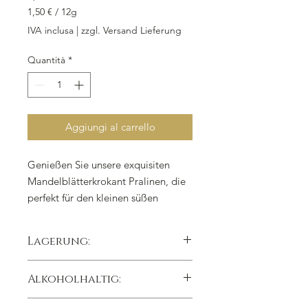
1,50 €
/
12g
1,50 €
IVA inclusa
|
zzgl. Versand Lieferung
ogni
12
Quantità
*
Grammi
Aggiungi al carrello
Genießen Sie unsere exquisiten
Mandelblätterkrokant Pralinen, die
perfekt für den kleinen süßen
Genuss zwischendurch sind. Jedes
Stück wiegt 12 g und ist aus
Lagerung:
hochwertigen Zutaten wie Zucker,
Mandeln-Nougat und Mandeln
kühl trocken lichtgeschützt lagern,
Alkoholhaltig:
hergestellt. Die Pralinen sind mit
Lagertemperatur 15°C
einer verlockenden Bitterkuvertüre
Nein