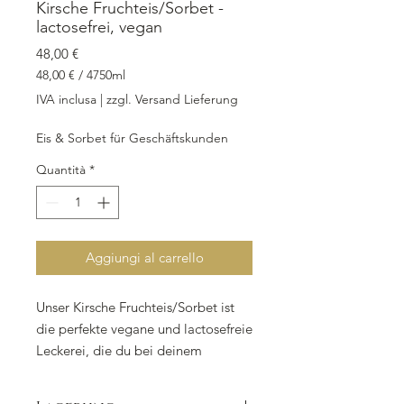
Kirsche Fruchteis/Sorbet -
lactosefrei, vegan
Prezzo
48,00 €
48,00 €
/
4750ml
48,00 €
IVA inclusa
|
zzgl. Versand Lieferung
ogni
4750
Eis & Sorbet für Geschäftskunden
Millilitri
Quantità
*
Aggiungi al carrello
Unser Kirsche Fruchteis/Sorbet ist
die perfekte vegane und lactosefreie
Leckerei, die du bei deinem
nächsten Besuch in unserer
Eismanufaktur mitnehmen kannst.