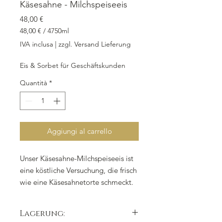
Käsesahne - Milchspeiseeis
Prezzo
48,00 €
48,00 €
/
4750ml
48,00 €
IVA inclusa
|
zzgl. Versand Lieferung
ogni
4750
Eis & Sorbet für Geschäftskunden
Millilitri
Quantità
*
Aggiungi al carrello
Unser Käsesahne-Milchspeiseeis ist
eine köstliche Versuchung, die frisch
wie eine Käsesahnetorte schmeckt.
Hergestellt mit frischem Quark,
Zucker, Vollmilch, Sahne,
Lagerung:
Traubenzucker und weiteren