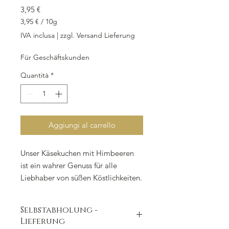
Prezzo
3,95 €
3,95 €
/
10g
3,95 €
IVA inclusa
|
zzgl. Versand Lieferung
ogni
10
Für Geschäftskunden
Grammi
Quantità
*
Aggiungi al carrello
Unser Käsekuchen mit Himbeeren 
ist ein wahrer Genuss für alle 
Liebhaber von süßen Köstlichkeiten. 
Jedes Stück dieses gebackenen 
Kuchens besteht aus einer herrlich 
Selbstabholung -
cremigen Quarkmasse, verfeinert 
Lieferung
mit saftigen Himbeeren und 