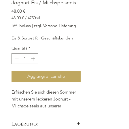
Joghurt Eis / Milchspeiseeis
Prezzo
48,00 €
48,00 €
/
4750ml
48,00 €
IVA inclusa
|
zzgl. Versand Lieferung
ogni
4750
Eis & Sorbet für Geschäftskunden
Millilitri
Quantità
*
Aggiungi al carrello
Erfrischen Sie sich diesen Sommer
mit unserem leckeren Joghurt -
Milchspeiseeis aus unserer
Eismanufaktur. Unsere Take Away
Box enthält 4.750 ml des köstlichen
Lagerung:
eisigen Genusses, inklusive