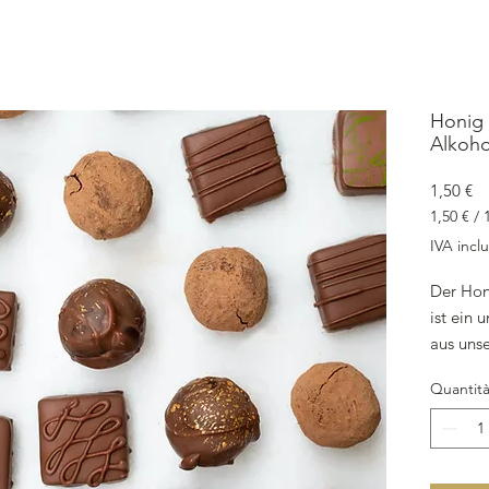
Honig K
Alkoho
Pr
1,50 €
1,50 €
/
1,50 €
IVA incl
ogni
12
Der Honi
Grammi
ist ein 
aus unse
Jedes St
Quantit
MwSt., z
Hergest
Sahne, H
Milchku