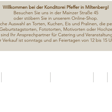
Willkommen bei der Konditorei Pfeffer in Miltenberg!
Besuchen Sie uns in der Mainzer Straße 45
oder stöbern Sie in unserem Online-Shop.
iche A
uswahl an Torten, Kuchen, Eis und Pralinen, die pe
Geburtstagstorten, Fototorten, Motivorten oder Hochzei
 sind Ihr Ansprechpartner für Catering und Veranstaltun
r Verkauf ist sonntags und an Feiertagen von 12 bis 15 U
Geschenkekarte Gutschein
Seminar Online buchen
Shop
Seminare / Backkurse Termine
Torten Bilder