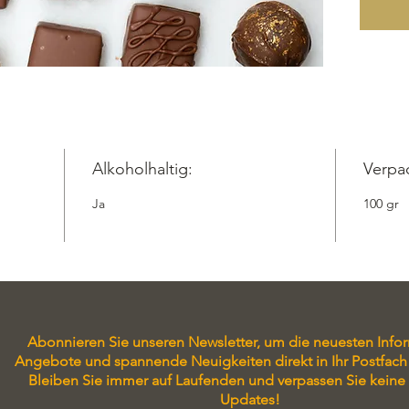
Sorbitol
Gaumen
hervorz
Mainau I
einziga
Dieser d
Alkohol 
Genieße
Alkoholhaltig:
Verpa
1 Stück 
Ja
100 gr
Versand
Zutaten:
Sahne,
Milch
ku
Sorbitol
Abonnieren Sie unseren Newsletter, um die neuesten Info
Angebote und spannende Neuigkeiten direkt in Ihr Postfach 
Bleiben Sie immer auf Laufenden und verpassen Sie keine
Updates!