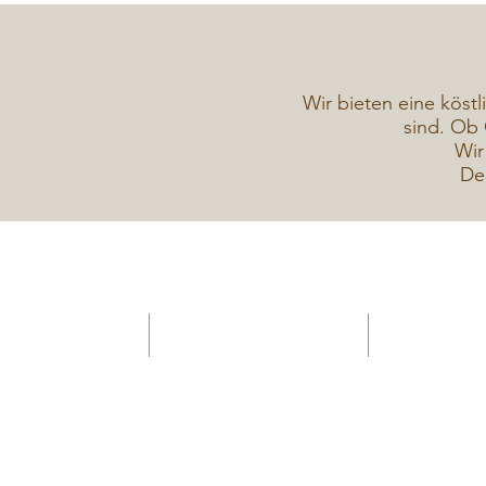
Wir bieten eine köstl
sind. Ob 
Wir
De
HOME -Konditorei
Verkaufsanhänger Gelateria
Torten Galerie