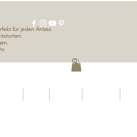
rfekt für jeden Anlass
tstorten.
gen.
hr.
ÜBER UNS
KONTAKT
IMPRESSUM
DATENSCHUTZ
More