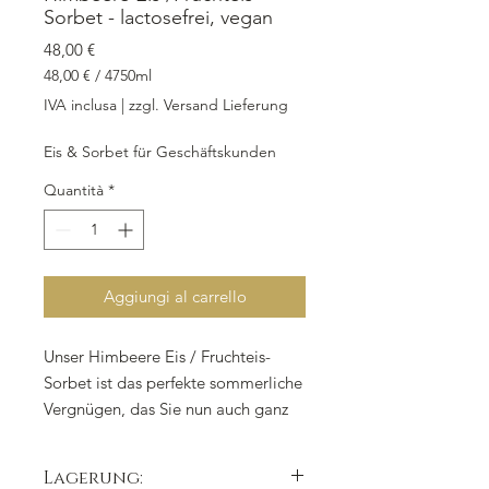
Sorbet - lactosefrei, vegan
Prezzo
48,00 €
48,00 €
/
4750ml
48,00 €
IVA inclusa
|
zzgl. Versand Lieferung
ogni
4750
Eis & Sorbet für Geschäftskunden
Millilitri
Quantità
*
Aggiungi al carrello
Unser Himbeere Eis / Fruchteis-
Sorbet ist das perfekte sommerliche
Vergnügen, das Sie nun auch ganz
bequem zuhause genießen können.
In der praktischen Take Away Box
Lagerung:
mit 4.750 ml erhalten Sie eine