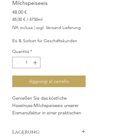
Milchspeiseeis
Prezzo
48,00 €
48,00 €
/
4750ml
48,00 €
IVA inclusa
|
zzgl. Versand Lieferung
ogni
4750
Eis & Sorbet für Geschäftskunden
Millilitri
Quantità
*
Aggiungi al carrello
Genießen Sie das köstliche
Haselnuss-Milchspeiseeis unserer
Eismanufaktur in einer praktischen
Take-Away-Box mit 4,750 ml Inhalt.
Unser Eis wird aus sorgfältig
Lagerung:
ausgewählten Zutaten wie