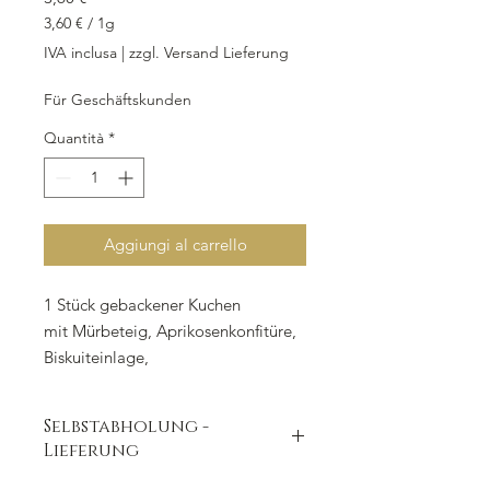
3,60 €
/
1g
3,60 €
IVA inclusa
|
zzgl. Versand Lieferung
ogni
1
Für Geschäftskunden
Grammo
Quantità
*
Aggiungi al carrello
1 Stück gebackener Kuchen
mit Mürbeteig, Aprikosenkonfitüre,
Biskuiteinlage,
Füllung: Apfelfüllung mit
Haselnüssen und Korinthen,
Selbstabholung -
Dekor: Zimtstreusel mit Haselnüssen
Lieferung
ganzer Kuchen: 14 Stück, d 26 cm,
Höhe 5 cm