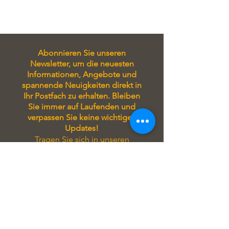
zur Abholung in unserer Filiale oder
Lieferservice auf Anfrage
Abonnieren Sie unseren
Newsletter, um die neuesten
Informationen, Angebote und
spannende Neuigkeiten direkt in
Ihr Postfach zu erhalten. Bleiben
Sie immer auf Laufenden und
verpassen Sie keine wichtigen
Updates!
Tragen Sie sich in unseren
Newsletter ein, um stets auf
Laufenden zu sein! Sie erhalten
exklusive Angebote, aktuelle
Informationen zu unseren
Seminaren und attraktive Rabatte
direkt in Ihrem Postfach.
Verpassen Sie keine Gelegenheit
und profitieren Sie von unseren