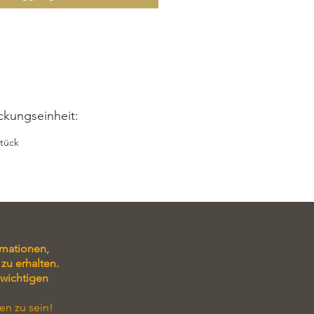
re und Zimt-Zucker überzogen. Der
thält die Mehrwertsteuer, zzgl.
kosten. Gönnen Sie sich dieses
se Geschmackserlebnis und
en Sie den Glühwein-Früchtepunsch
noch heute!
tück, inkl. Mwst, zzgl.
ckungseinheit:
kosten
Stück
Kuvertüre dunkel,
Butter, Glykose
,
,Glühweinpunsch, Sorbitol
eln: Vollmilch
: Kuvertüre Vollmilch, Zimt-Zucker
rmationen,
zu erhalten.
 wichtigen
en zu sein!