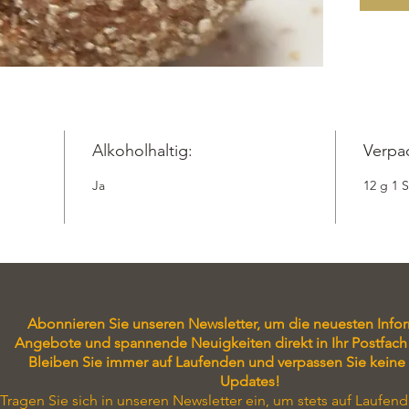
Kuvertü
Preis en
Versand
luxuriö
bestell
Trüffel 
12gr 1 S
Alkoholhaltig:
Verpa
Versand
Ja
12 g 1 
Zutaten:
Sahne
, 
Rotwein
Hohlkug
Überzug
Abonnieren Sie unseren Newsletter, um die neuesten Info
Angebote und spannende Neuigkeiten direkt in Ihr Postfach 
Bleiben Sie immer auf Laufenden und verpassen Sie keine
Updates!
Tragen Sie sich in unseren Newsletter ein, um stets auf Laufend