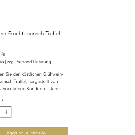
in-Früchtepunsch Trüffel
ezzo
12g
usa
|
zzgl. Versand Lieferung
en Sie den köstlichen Glühwein-
unsch Trüffel, hergestellt von
 Chocolaterie Konditorei. Jede
wiegt 12g und wird einzeln
à
*
. Die Zutatenliste umfasst Sahne,
uvertüre, Butter, Glykose,
, Glühweinpunsch und Sorbitol.
lkugeln bestehen aus Vollmilch
 mit einer Schicht aus Vollmilch-
Aggiungi al carrello