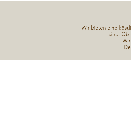
Wir bieten eine köstl
sind. Ob 
Wir
De
HOME -Konditorei
Verkaufsanhänger Gelateria
Torten Galerie