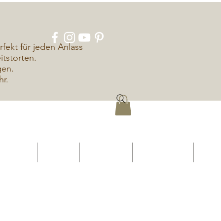
rfekt für jeden Anlass
tstorten.
gen.
hr.
ÜBER UNS
KONTAKT
IMPRESSUM
DATENSCHUTZ
More