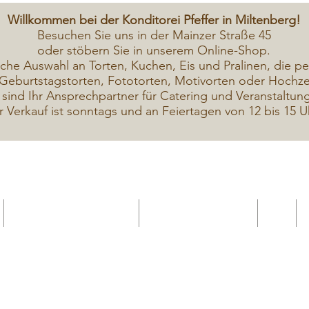
Willkommen bei der Konditorei Pfeffer in Miltenberg!
Besuchen Sie uns in der Mainzer Straße 45
oder stöbern Sie in unserem Online-Shop.
iche A
uswahl an Torten, Kuchen, Eis und Pralinen, die pe
Geburtstagstorten, Fototorten, Motivorten oder Hochzei
 sind Ihr Ansprechpartner für Catering und Veranstaltun
r Verkauf ist sonntags und an Feiertagen von 12 bis 15 U
Geschenkekarte Gutschein
Seminar Online buchen
Shop
Seminare / Backkurse Termine
Torten Bilder