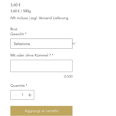
Prezzo
3,60 €
3,60 €
/
500g
3,60 €
IVA inclusa
|
zzgl. Versand Lieferung
ogni
500
Brot
Grammi
Gewicht
*
Mit oder ohne Kümmel ?
*
0/500
Quantità
*
Aggiungi al carrello