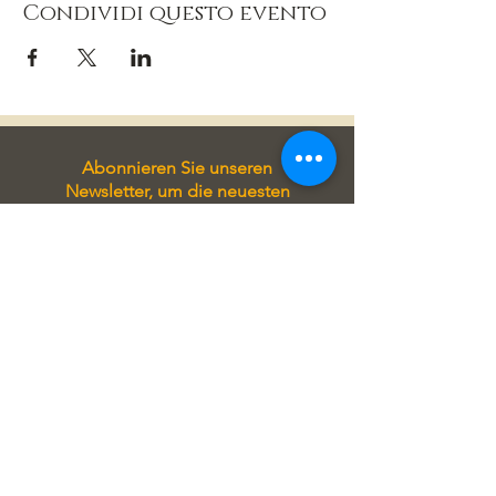
Condividi questo evento
Abonnieren Sie unseren
Newsletter, um die neuesten
Informationen, Angebote und
spannende Neuigkeiten direkt in
Ihr Postfach zu erhalten. Bleiben
Sie immer auf Laufenden und
verpassen Sie keine wichtigen
Updates!
Tragen Sie sich in unseren
Newsletter ein, um stets auf
Laufenden zu sein! Sie erhalten
exklusive Angebote, aktuelle
Informationen zu unseren
Seminaren und attraktive Rabatte
direkt in Ihrem Postfach.