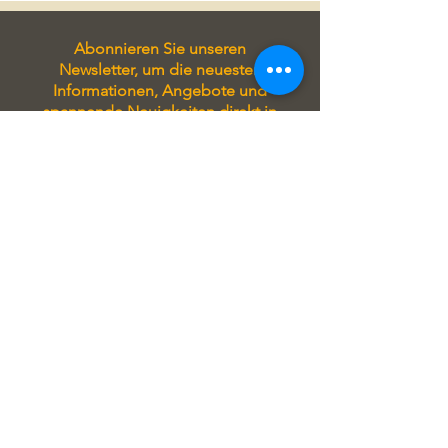
Abonnieren Sie unseren
Newsletter, um die neuesten
Informationen, Angebote und
spannende Neuigkeiten direkt in
Ihr Postfach zu erhalten. Bleiben
Sie immer auf Laufenden und
verpassen Sie keine wichtigen
Updates!
Tragen Sie sich in unseren
Newsletter ein, um stets auf
Laufenden zu sein! Sie erhalten
exklusive Angebote, aktuelle
Informationen zu unseren
Seminaren und attraktive Rabatte
direkt in Ihrem Postfach.
Verpassen Sie keine Gelegenheit
und profitieren Sie von unseren
regelmäßigen Updates!