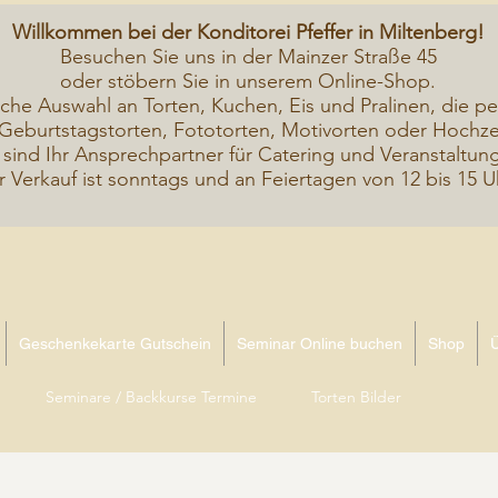
Willkommen bei der Konditorei Pfeffer in Miltenberg!
Besuchen Sie uns in der Mainzer Straße 45
oder stöbern Sie in unserem Online-Shop.
iche A
uswahl an Torten, Kuchen, Eis und Pralinen, die pe
Geburtstagstorten, Fototorten, Motivorten oder Hochzei
 sind Ihr Ansprechpartner für Catering und Veranstaltun
r Verkauf ist sonntags und an Feiertagen von 12 bis 15 U
Geschenkekarte Gutschein
Seminar Online buchen
Shop
Seminare / Backkurse Termine
Torten Bilder