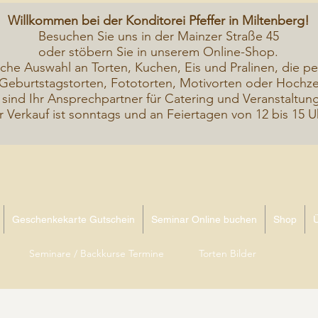
Willkommen bei der Konditorei Pfeffer in Miltenberg!
Besuchen Sie uns in der Mainzer Straße 45
oder stöbern Sie in unserem Online-Shop.
iche A
uswahl an Torten, Kuchen, Eis und Pralinen, die pe
Geburtstagstorten, Fototorten, Motivorten oder Hochzei
 sind Ihr Ansprechpartner für Catering und Veranstaltun
r Verkauf ist sonntags und an Feiertagen von 12 bis 15 U
Geschenkekarte Gutschein
Seminar Online buchen
Shop
Seminare / Backkurse Termine
Torten Bilder