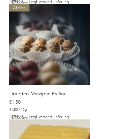
消費税込み
|
zzgl. Versand Lieferung
1
Aktion
.
5
0
／
1
2
g
Limetten-Marzipan Praline
価格
€1.50
€1.50
/
12g
€
消費税込み
|
zzgl. Versand Lieferung
1
.
5
0