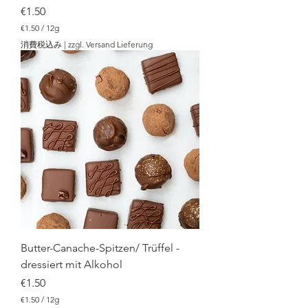
価格
€1.50
€1.50
/
12g
€
消費税込み
|
zzgl. Versand Lieferung
1
.
5
0
／
1
2
g
Butter-Canache-Spitzen/ Trüffel -
dressiert mit Alkohol
価格
€1.50
€1.50
/
12g