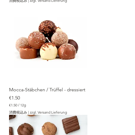
消費税込み
|
zzgl. Versand Lieferung
1
.
5
0
／
1
2
g
Mocca-Stäbchen / Trüffel - dressiert
価格
€1.50
€1.50
/
12g
€
消費税込み
|
zzgl. Versand Lieferung
1
.
5
0
／