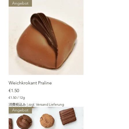
Angebot
.
5
0
／
1
2
g
Weichkrokant Praline
価格
€1.50
€1.50
/
12g
€
消費税込み
|
zzgl. Versand Lieferung
1
Angebot
.
5
0
／