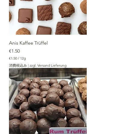
Anis Kaffee Trüffel
価格
€1.50
€1.50
/
12g
€
消費税込み
|
zzgl. Versand Lieferung
1
.
5
0
／
1
2
g