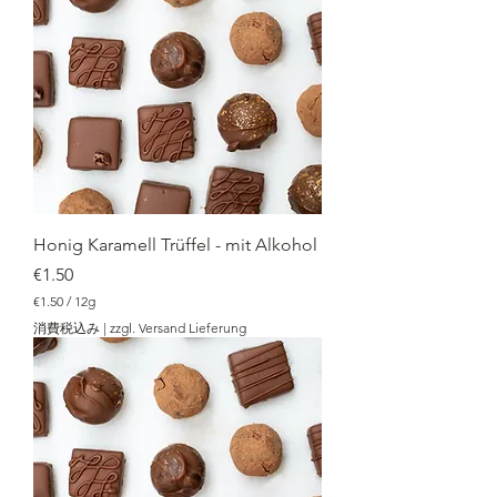
1
2
g
Honig Karamell Trüffel - mit Alkohol
価格
€1.50
€1.50
/
12g
€
消費税込み
|
zzgl. Versand Lieferung
1
.
5
0
／
1
2
g