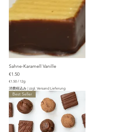
／
1
2
g
Sahne-Karamell Vanille
価格
€1.50
€1.50
/
12g
€
消費税込み
|
zzgl. Versand Lieferung
1
Best Seller
.
5
0
／
1
2
g