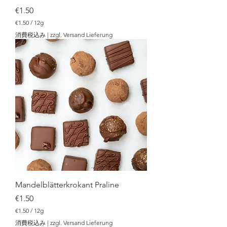
価格
€1.50
€1.50
/
12g
€
消費税込み
|
zzgl. Versand Lieferung
1
.
5
0
／
1
2
g
Mandelblätterkrokant Praline
価格
€1.50
€1.50
/
12g
€
消費税込み
|
zzgl. Versand Lieferung
1