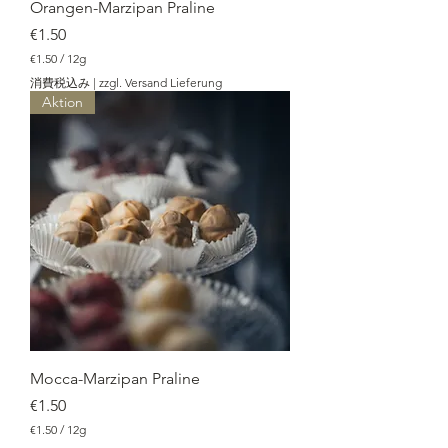
Orangen-Marzipan Praline
価格
€1.50
€1.50
/
12g
€
消費税込み
|
zzgl. Versand Lieferung
1
Aktion
.
5
0
／
1
2
g
Mocca-Marzipan Praline
価格
€1.50
€1.50
/
12g
€