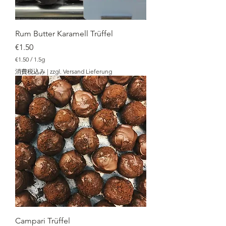
Rum Butter Karamell Trüffel
価格
€1.50
€1.50
/
1.5g
€
消費税込み
|
zzgl. Versand Lieferung
1
.
5
0
／
1
.
5
g
Campari Trüffel