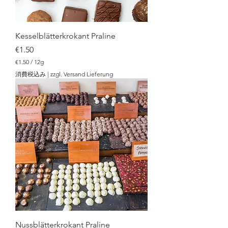
Kesselblätterkrokant Praline
価格
€1.50
€1.50
/
12g
€
消費税込み
|
zzgl. Versand Lieferung
1
.
5
0
／
1
2
g
Nussblätterkrokant Praline