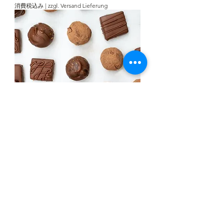
€
消費税込み
|
zzgl. Versand Lieferung
1
.
5
0
／
1
2
g
Canach-Butter-Spitzen Trüffel -
dressiert
価格
€1.50
€1.50
/
12g
€
消費税込み
|
zzgl. Versand Lieferung
1
.
5