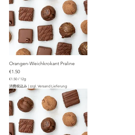
1
2
g
Orangen-Weichkrokant Praline
価格
€1.50
€1.50
/
12g
€
消費税込み
|
zzgl. Versand Lieferung
1
.
5
0
／
1
2
g