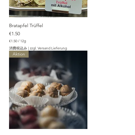
Bratapfel Trüffel
価格
€1.50
€1.50
/
12g
€
消費税込み
|
zzgl. Versand Lieferung
1
Aktion
.
5
0
／
1
2
g