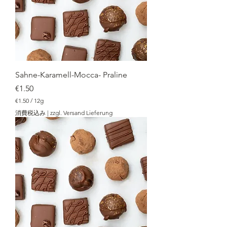
Sahne-Karamell-Mocca- Praline
価格
€1.50
€1.50
/
12g
€
消費税込み
|
zzgl. Versand Lieferung
1
.
5
0
／
1
2
g