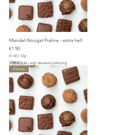
Mandel-Nougat Praline - extra hell
価格
€1.50
€1.50
/
12g
€
消費税込み
|
zzgl. Versand Lieferung
1
Aktion
.
5
0
／
1
2
g