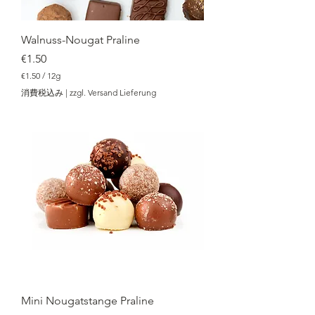
Walnuss-Nougat Praline
価格
€1.50
€1.50
/
12g
€
消費税込み
|
zzgl. Versand Lieferung
1
.
5
0
／
1
2
g
Mini Nougatstange Praline