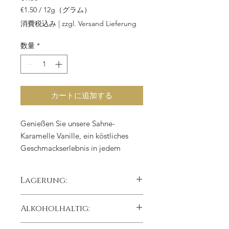
€1.50
/
12g（グラム）
12g
消費税込み
|
zzgl. Versand Lieferung
ご
と
数量
*
に
€1.50
カートに追加する
Genießen Sie unsere Sahne-
Karamelle Vanille, ein köstliches
Geschmackserlebnis in jedem
Bissen. Jedes Stück wiegt 12 g und
ist in feinster dunkler Kuvertüre
Lagerung:
gehüllt. Hergestellt aus Sahne,
Zucker und echter Vanille, sind diese
kühl trocken lichtgeschützt lagern,
Alkoholhaltig:
Karamellen ein unnachahmlicher
Lagertemperatur 15°C
Genuss. Ob Sie sich für eine
Nein