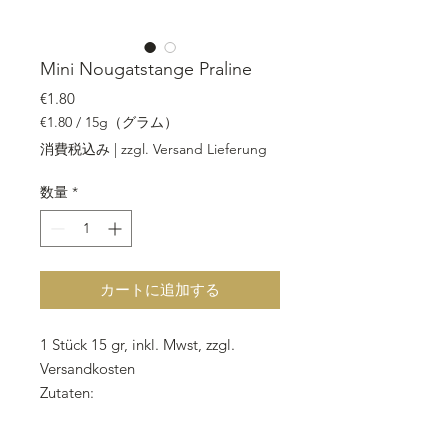
Mini Nougatstange Praline
価格
€1.80
€1.80
/
15g（グラム）
15g
消費税込み
|
zzgl. Versand Lieferung
ご
と
数量
*
に
€1.80
カートに追加する
1 Stück 15 gr, inkl. Mwst, zzgl.
Versandkosten
Zutaten:
1. Schicht:
Nussnougat
hell,
Milch
kuvertüre