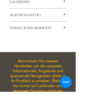
Lagerung:
2. Schicht:
Nussnougat
dunkel,
Bitterkuvertüre
kühl trocken lichtgeschützt lagern,
Alkoholhaltig:
Abholung vor Ort / Versand /
Lagertemperatur 15°C
Lieferung
Nein
Verpackungseinheit:
15 g 1 Stück
Abonnieren Sie unseren
Newsletter, um die neuesten
Informationen, Angebote und
spannende Neuigkeiten direkt in
Ihr Postfach zu erhalten. Bleiben
Sie immer auf Laufenden und
verpassen Sie keine wichtigen
Updates!
Tragen Sie sich in unseren
Newsletter ein, um stets auf