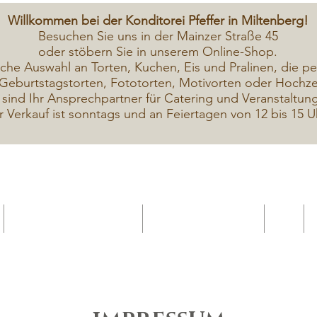
Willkommen bei der Konditorei Pfeffer in Miltenberg!
Besuchen Sie uns in der Mainzer Straße 45
oder stöbern Sie in unserem Online-Shop.
iche A
uswahl an Torten, Kuchen, Eis und Pralinen, die pe
Geburtstagstorten, Fototorten, Motivorten oder Hochzei
 sind Ihr Ansprechpartner für Catering und Veranstaltun
r Verkauf ist sonntags und an Feiertagen von 12 bis 15 U
Geschenkekarte Gutschein
Seminar Online buchen
Shop
Seminare / Backkurse Termine
Torten Bilder