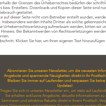
rhalb der Grenzen des Urheberrechtes bedürfen der schrift
s bzw. Erstellers. Downloads und Kopien dieser Seite sind nur 
ebrauch gestattet.
te auf dieser Seite nicht vom Betreiber erstellt wurden, werd
. Insbesondere werden Inhalte Dritter als solche gekennzeichn
ne Urheberrechtsverletzung aufmerksam werden, bitten wir u
Hinweis. Bei Bekanntwerden von Rechtsverletzungen werden 
rnen.
abschnitt. Klicken Sie hier, um Ihren eigenen Text hinzuzufüge
Abonnieren Sie unseren Newsletter, um die neuesten Info
Angebote und spannende Neuigkeiten direkt in Ihr Postfach 
Bleiben Sie immer auf Laufenden und verpassen Sie keine
Updates!
Tragen Sie sich in unseren Newsletter ein, um stets auf Laufend
Sie erhalten exklusive Angebote, aktuelle Informationen zu
Seminaren und attraktive Rabatte direkt in Ihrem Postfach. Ver
keine Gelegenheit und profitieren Sie von unseren regelmäßig