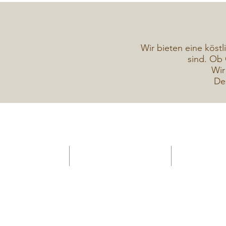
Wir bieten eine köstl
sind. Ob 
Wir
De
HOME -Konditorei
Verkaufsanhänger Gelateria
Torten Galerie