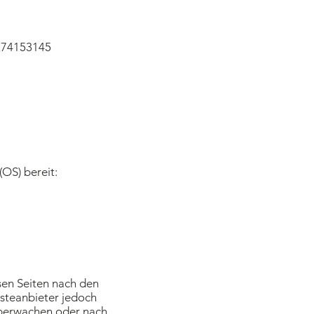
 274153145
(OS) bereit:
sen Seiten nach den
nsteanbieter jedoch
 überwachen oder nach