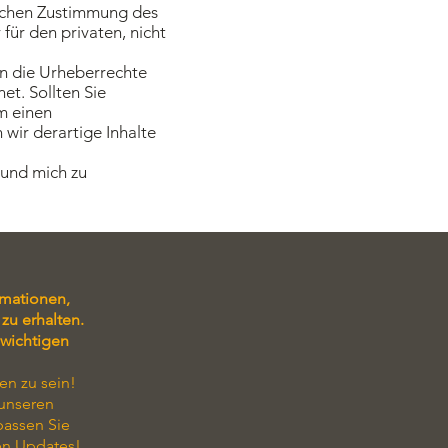
lichen Zustimmung des
für den privaten, nicht
en die Urheberrechte
et. Sollten Sie
m einen
wir derartige Inhalte
n und mich zu
rmationen,
zu erhalten.
 wichtigen
en zu sein!
 unseren
passen Sie
en Updates!