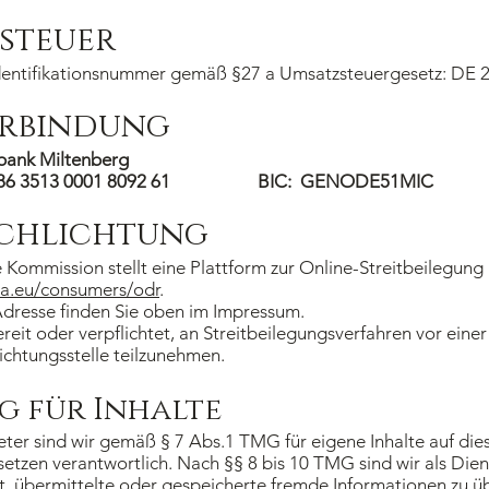
steuer
dentifikationsnummer gemäß §27 a Umsatzsteuergesetz: DE
rbindung
sbank Miltenberg
5086 3513 0001 8092 61 BIC: GENODE51MIC
schlichtung
Kommission stellt eine Plattform zur Online-Streitbeilegung 
pa.eu/consumers/odr
.
dresse finden Sie oben im Impressum.
ereit oder verpflichtet, an Streitbeilegungsverfahren vor einer
ichtungsstelle teilzunehmen.
 für Inhalte
eter sind wir gemäß § 7 Abs.1 TMG für eigene Inhalte auf die
etzen verantwortlich. Nach §§ 8 bis 10 TMG sind wir als Die
tet, übermittelte oder gespeicherte fremde Informationen zu