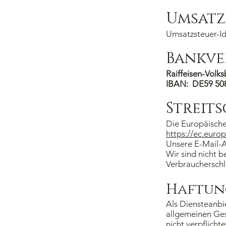
Umsatz
Umsatzsteuer-I
Bankve
Raiffeisen-Volk
IBAN: DE59 
Streit
Die Europäische 
https://ec.euro
Unsere E-Mail-A
Wir sind nicht b
Verbraucherschl
Haftung
Als Diensteanbi
allgemeinen Ges
nicht verpflich