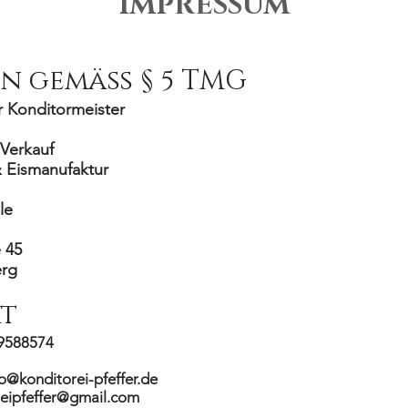
IMPRESSUM
n gemäß § 5 TMG
r Konditormeister
 Verkauf
 Eismanufaktur
le
 45
erg
t
 9588574
fo@konditorei-pfeffer.de
reipfeffer@gmail.com