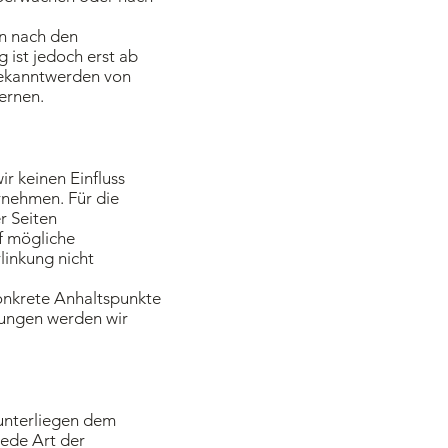
en nach den
 ist jedoch erst ab
Bekanntwerden von
ernen.
ir keinen Einfluss
rnehmen. Für die
er Seiten
uf mögliche
linkung nicht
konkrete Anhaltspunkte
zungen werden wir
 unterliegen dem
jede Art der