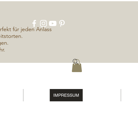
rfekt für jeden Anlass
tstorten.
gen.
hr.
ÜBER UNS
KONTAKT
IMPRESSUM
DATENSCHUTZ
More