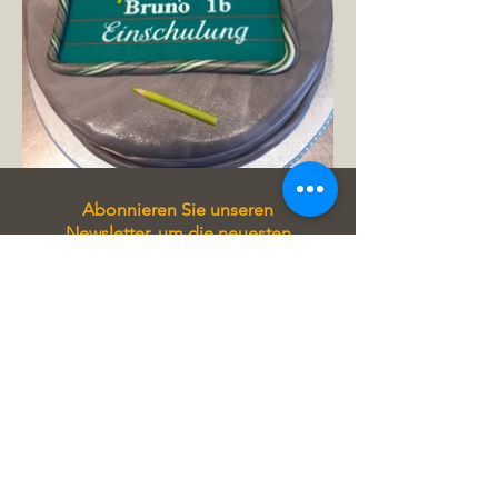
Abonnieren Sie unseren
Newsletter, um die neuesten
Informationen, Angebote und
spannende Neuigkeiten direkt in
Ihr Postfach zu erhalten. Bleiben
Sie immer auf Laufenden und
verpassen Sie keine wichtigen
Updates!
Tragen Sie sich in unseren
Newsletter ein, um stets auf
Laufenden zu sein! Sie erhalten
exklusive Angebote, aktuelle
Informationen zu unseren