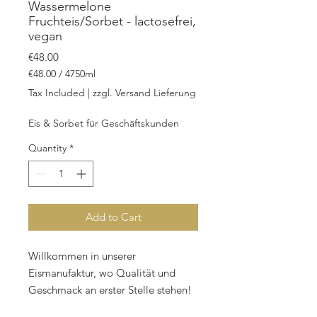
Wassermelone
Fruchteis/Sorbet - lactosefrei,
vegan
Price
€48.00
€48.00
/
4750ml
€48.00
Tax Included
|
zzgl. Versand Lieferung
per
4750
Eis & Sorbet für Geschäftskunden
Milliliters
Quantity
*
Add to Cart
Willkommen in unserer
Eismanufaktur, wo Qualität und
Geschmack an erster Stelle stehen!
Unser Wassermelone-