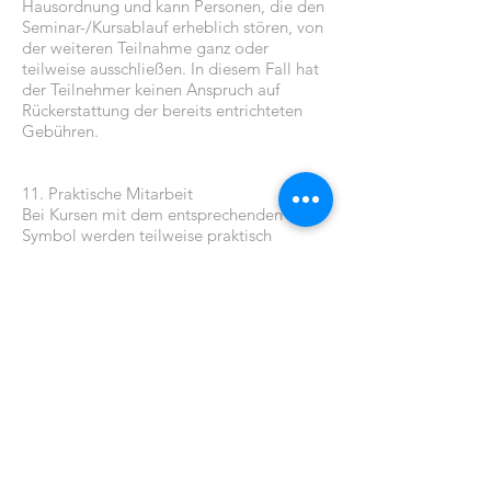
Hausordnung und kann Personen, die den
Seminar-/Kursablauf erheblich stören, von
der weiteren Teilnahme ganz oder
teilweise ausschließen. In diesem Fall hat
der Teilnehmer keinen Anspruch auf
Rückerstattung der bereits entrichteten
Gebühren.
11. Praktische Mitarbeit
Bei Kursen mit dem entsprechenden
Symbol werden teilweise praktisch
mitarbeiten.
12. Berufskleidung
Bei Kursen mit dem entsprechenden
Symbol müssen Sie Ihre Berufskleidung
mitbringen. Wenn keine Berufskleider
vorhanden sind, müssen solche vor
Kursbeginn zwingend gemietet werden
(10,00 € pro Kurs, Pfand 50,00 €,
Rückerstattung des Pfandes bei
Kleiderrückgabe)