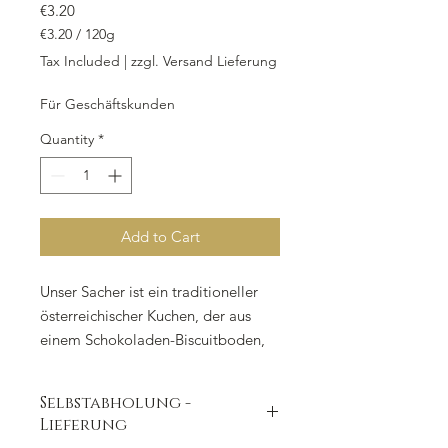
Price
€3.20
€3.20
/
120g
€3.20
Tax Included
|
zzgl. Versand Lieferung
per
120
Für Geschäftskunden
Grams
Quantity
*
Add to Cart
Unser Sacher ist ein traditioneller
österreichischer Kuchen, der aus
einem Schokoladen-Biscuitboden,
einer Füllung aus Aprikosenkonfitüre
und einer Überzug aus
Selbstabholung -
Marzipandecke und Schokoladen-
Lieferung
Fondant besteht. Bestellen Sie ein