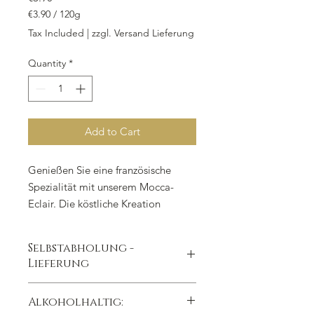
€3.90
/
120g
€3.90
Tax Included
|
zzgl. Versand Lieferung
per
120
Quantity
*
Grams
Add to Cart
Genießen Sie eine französische
Spezialität mit unserem Mocca-
Eclair. Die köstliche Kreation
besteht aus Brandmasse und ist
gefüllt mit gebundenen Kirschen
Selbstabholung -
und Mokkasahne, verfeinert mit
Lieferung
einem Hauch von Rum. Als
besonderes Highlight ist das Eclair
zur Abholung in unserer Filiale oder
Alkoholhaltig:
mit einem verführerischen
Lieferservice auf Anfrage