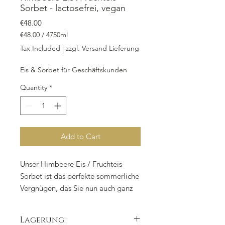
Sorbet - lactosefrei, vegan
Price
€48.00
€48.00
/
4750ml
€48.00
Tax Included
|
zzgl. Versand Lieferung
per
4750
Eis & Sorbet für Geschäftskunden
Milliliters
Quantity
*
Add to Cart
Unser Himbeere Eis / Fruchteis-
Sorbet ist das perfekte sommerliche
Vergnügen, das Sie nun auch ganz
bequem zuhause genießen können.
In der praktischen Take Away Box
Lagerung:
mit 4.750 ml erhalten Sie eine