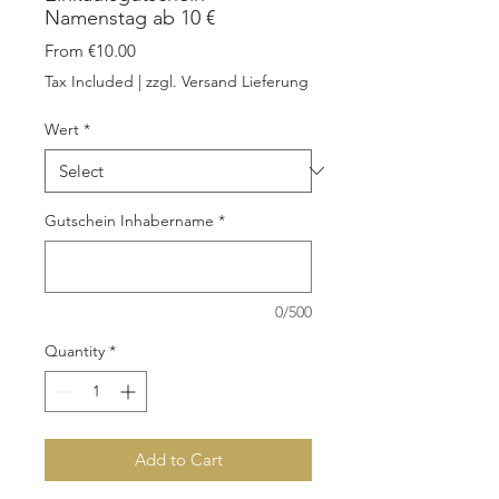
Namenstag ab 10 €
Sale Price
From
€10.00
Tax Included
|
zzgl. Versand Lieferung
Wert
*
Gutschein Inhabername
*
0/500
Quantity
*
Add to Cart