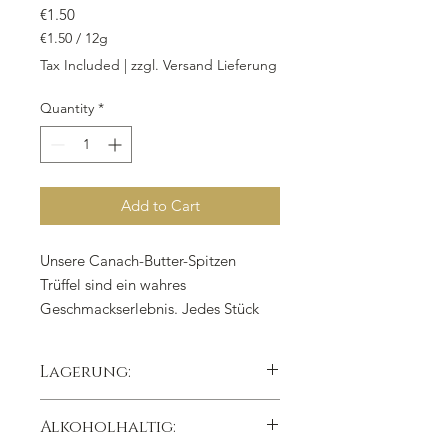
Price
€1.50
€1.50
/
12g
€1.50
Tax Included
|
zzgl. Versand Lieferung
per
12
Quantity
*
Grams
Add to Cart
Unsere Canach-Butter-Spitzen
Trüffel sind ein wahres
Geschmackserlebnis. Jedes Stück
wiegt 12 Gramm und ist liebevoll
handgefertigt. Hergestellt aus
Lagerung:
hochwertiger Milchschokolade,
Sahne, Butter und Eigelb, sind sie
kühl trocken lichtgeschützt lagern,
Alkoholhaltig:
ein wahrer Genuss für
Lagertemperatur 15°C