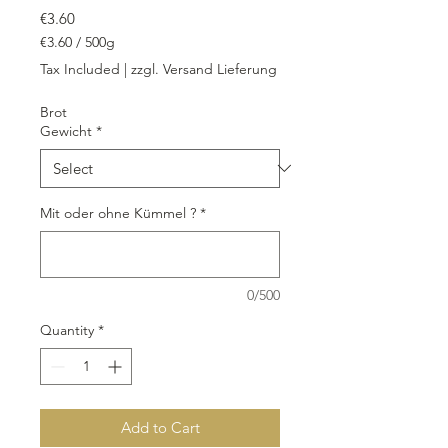
Price
€3.60
€3.60
/
500g
€3.60
Tax Included
|
zzgl. Versand Lieferung
per
500
Brot
Grams
Gewicht
*
Mit oder ohne Kümmel ?
*
0/500
Quantity
*
Add to Cart