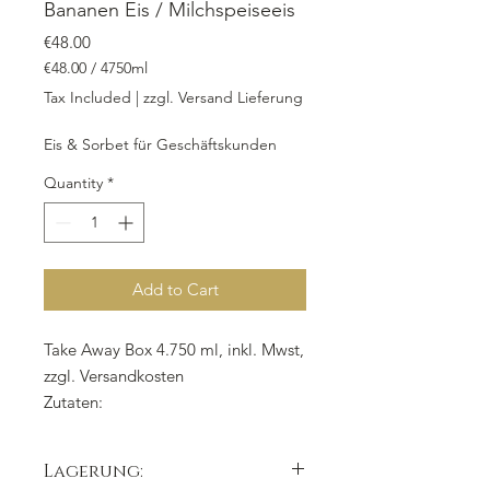
Bananen Eis / Milchspeiseeis
Price
€48.00
€48.00
/
4750ml
€48.00
Tax Included
|
zzgl. Versand Lieferung
per
4750
Eis & Sorbet für Geschäftskunden
Milliliters
Quantity
*
Add to Cart
Take Away Box 4.750 ml, inkl. Mwst,
zzgl. Versandkosten
Zutaten:
Vollmilch
, Frische Banane, Zucker,
Glykose
, gemahlene Zichoriewurzel,
Lagerung:
Milchpulver
, Guarkernmehl,