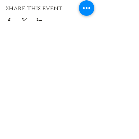
Share this event
Abonnieren Sie unseren
Newsletter, um die neuesten
Informationen, Angebote und
spannende Neuigkeiten direkt in
Ihr Postfach zu erhalten. Bleiben
Sie immer auf Laufenden und
verpassen Sie keine wichtigen
Updates!
Tragen Sie sich in unseren
Newsletter ein, um stets auf
Laufenden zu sein! Sie erhalten
exklusive Angebote, aktuelle
Informationen zu unseren
Seminaren und attraktive Rabatte