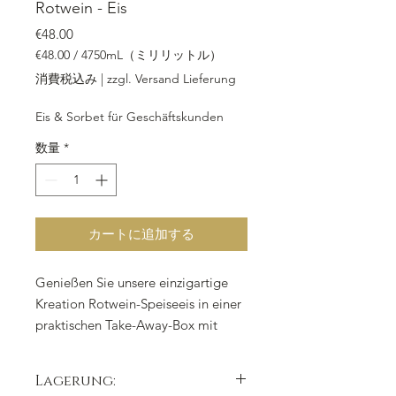
Rotwein - Eis
価格
€48.00
€48.00
/
4750mL（ミリリットル）
4750mL
消費税込み
|
zzgl. Versand Lieferung
ご
と
Eis & Sorbet für Geschäftskunden
に
€48.00
数量
*
カートに追加する
Genießen Sie unsere einzigartige
Kreation Rotwein-Speiseeis in einer
praktischen Take-Away-Box mit
4.750 ml. Hergestellt aus
hochwertigem Winzer-Rotwein,
Lagerung:
Milch, Zucker, Sahne und weiteren