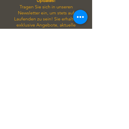
Updates!
Tragen Sie sich in unseren
Newsletter ein, um stets auf
Laufenden zu sein! Sie erhalten
exklusive Angebote, aktuelle
Informationen zu unseren
Seminaren und attraktive Rabatte
direkt in Ihrem Postfach.
Verpassen Sie keine Gelegenheit
und profitieren Sie von unseren
regelmäßigen Updates!
Ich stimme der
Datenschutzerklärung zu