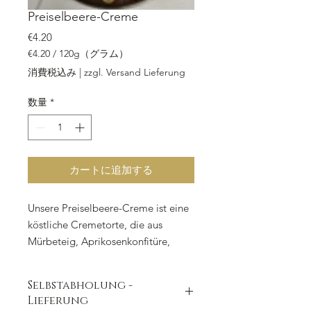
Preiselbeere-Creme
価格
€4.20
€4.20
/
120g（グラム）
120g
消費税込み
|
zzgl. Versand Lieferung
ご
と
数量
*
に
€4.20
カートに追加する
Unsere Preiselbeere-Creme ist eine
köstliche Cremetorte, die aus
Mürbeteig, Aprikosenkonfitüre,
Wiener Biskuit dunkel,
Schokoladencreme mit Butter und
Selbstabholung -
Preiselbeeren hergestellt wird.
Lieferung
Jedes Stück der Torte ist ein wahrer