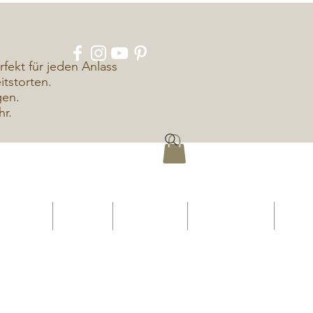
rfekt für jeden Anlass
tstorten.
gen.
hr.
ÜBER UNS
KONTAKT
IMPRESSUM
DATENSCHUTZ
More