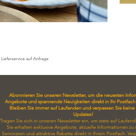
äußere 
Jacondm
elegante
verziert
Torteng
aus 16 
von 26 
1 Stück
 Lieferservice auf Anfrage
mit Eis
Mürbetei
Wiener-
Außenra
Schokod
Abonnieren Sie unseren Newsletter, um die neuesten Info
Dekor: 
Angebote und spannende Neuigkeiten direkt in Ihr Postfach 
ganzer 
Bleiben Sie immer auf Laufenden und verpassen Sie keine
cm
Updates!
Tragen Sie sich in unseren Newsletter ein, um stets auf Laufend
Sie erhalten exklusive Angebote, aktuelle Informationen zu
Seminaren und attraktive Rabatte direkt in Ihrem Postfach. Ver