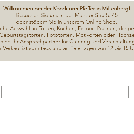
Willkommen bei der Konditorei Pfeffer in Miltenberg!
Besuchen Sie uns in der Mainzer Straße 45
oder stöbern Sie in unserem Online-Shop.
iche A
uswahl an Torten, Kuchen, Eis und Pralinen, die pe
Geburtstagstorten, Fototorten, Motivorten oder Hochzei
 sind Ihr Ansprechpartner für Catering und Veranstaltun
r Verkauf ist sonntags und an Feiertagen von 12 bis 15 U
Geschenkekarte Gutschein
Seminar Online buchen
Shop
Seminare / Backkurse Termine
Torten Bilder