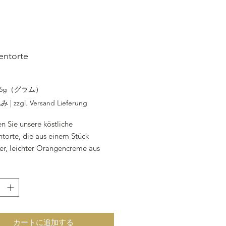
entorte
格
16g（グラム）
込み
|
zzgl. Versand Lieferung
n Sie unsere köstliche
torte, die aus einem Stück
er, leichter Orangencreme aus
m Orangensaft mit Eischnee
. Das Ganze ruht auf einem
ig und einer Schicht
nkonfitüre, die von 2 Spezial-
Biscuitböden getragen werden,
ividuell gebacken wurden. Der
カートに追加する