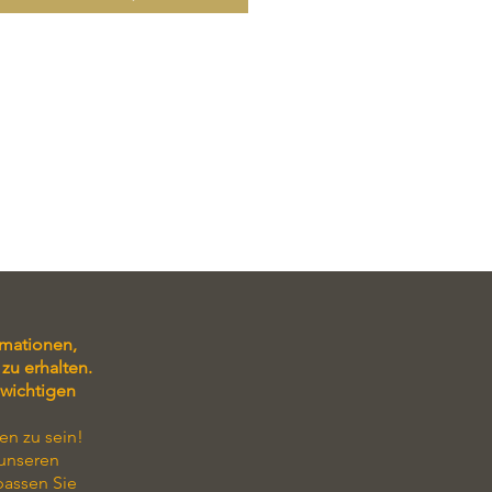
Rand der Torte besteht aus
andelbiskuit mit einem
n Schokodekor. Die Torte ist
 mit frischen Mandarinen und
elee. Der ganze Kuchen besteht
Stücken und hat einen Durchmesser
cm bei einer Höhe von 6 cm.
 gekochte leichte Orangencreme
chnee
g, Aprikosenkonfitüre, 2 Spezial-
Biscuitboden
nd: Jacondmandelbiskuit mit
ekor,
rmationen,
Mandarinenauflage, Tortengelee
zu erhalten.
Kuchen: 16 Stück, d 26 cm, Höhe 6
 wichtigen
en zu sein!
 unseren
passen Sie