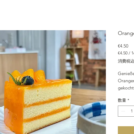
Orang
価
€4.50
€4.50
/
16g
消費税
ご
と
Genieße
に
Orangen
€4.50
gekocht
frische
数量
*
besteht
Mürbete
Aprikose
Wiener-
die ind