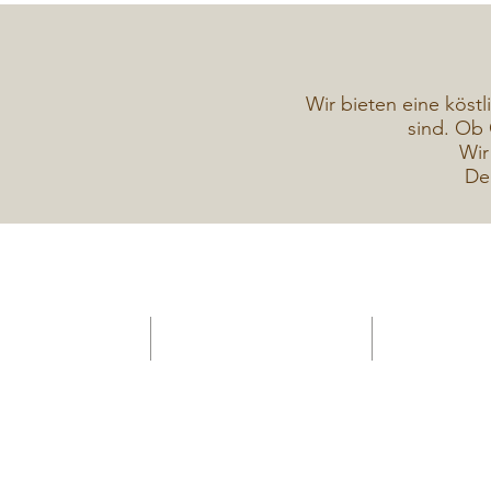
Wir bieten eine köstl
sind. Ob 
Wir
De
HOME -Konditorei
Verkaufsanhänger Gelateria
Torten Galerie