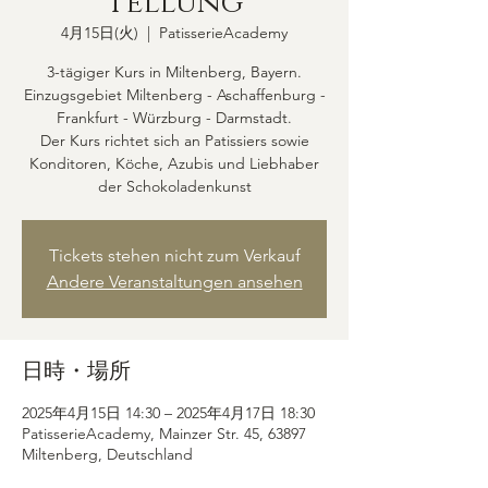
tellung
4月15日(火)
  |  
PatisserieAcademy
3-tägiger Kurs in Miltenberg, Bayern.
Einzugsgebiet Miltenberg - Aschaffenburg -
Frankfurt - Würzburg - Darmstadt.
Der Kurs richtet sich an Patissiers sowie
Konditoren, Köche, Azubis und Liebhaber
der Schokoladenkunst
Tickets stehen nicht zum Verkauf
Andere Veranstaltungen ansehen
日時・場所
2025年4月15日 14:30 – 2025年4月17日 18:30
PatisserieAcademy, Mainzer Str. 45, 63897
Miltenberg, Deutschland