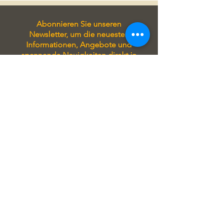
Abonnieren Sie unseren
Newsletter, um die neuesten
Informationen, Angebote und
spannende Neuigkeiten direkt in
Ihr Postfach zu erhalten. Bleiben
Sie immer auf Laufenden und
verpassen Sie keine wichtigen
Updates!
Tragen Sie sich in unseren
Newsletter ein, um stets auf
Laufenden zu sein! Sie erhalten
exklusive Angebote, aktuelle
Informationen zu unseren
Seminaren und attraktive Rabatte
direkt in Ihrem Postfach.
Verpassen Sie keine Gelegenheit
und profitieren Sie von unseren
regelmäßigen Updates!